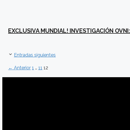
EXCLUSIVA MUNDIAL! INVESTIGACIÓN OVNI:
Entradas siguientes
Página
Página
Página
←
Anterior
1
…
11
12