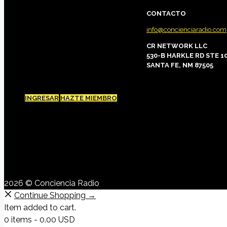
CONTACTO
info@concienciaradio.com
CR NETWORK LLC
530-B HARKLE RD STE 1
SANTA FE, NM 87505
INGRESAR
HAZTE MIEMBRO
2026 © Conciencia Radio
Continue Shopping →
Item added to cart.
0 items -
0.00
USD