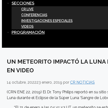
SECCIONES
CR LIVE
CONFERENCIAS
INVESTIGACIONES ESPECIALES
VIDEOS
PROGRAMACIÓN
UN METEORITO IMPACTÓ LA LUNA 
EN VIDEO
14 octubre, 2022
23 enero, 2019
por
CR NOTICIAS
(CRN ENE 22, 2019) El Dr. Tony Philips reportó en su si
Luna durante el Eclipse de la Súper Luna ‘Sangre de Lobo’
“El 21 de enero a las 04:41:43 UT, un meteorito se e