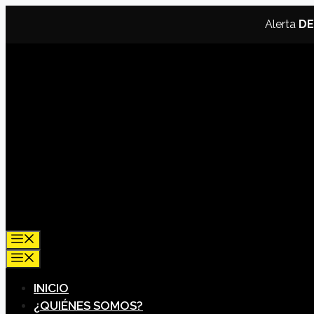
Saltar
Alerta
DE
al
contenido
MENÚ
MENÚ
INICIO
¿QUIÉNES SOMOS?