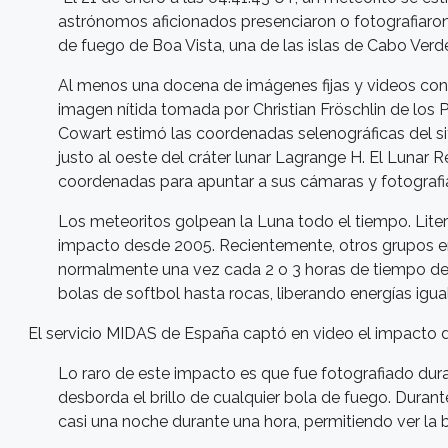
astrónomos aficionados presenciaron o fotografiaron l
de fuego de Boa Vista, una de las islas de Cabo Verde
Al menos una docena de imágenes fijas y videos conf
imagen nítida tomada por Christian Fröschlin de los 
Cowart estimó las coordenadas selenográficas del si
justo al oeste del cráter lunar Lagrange H. El Lunar
coordenadas para apuntar a sus cámaras y fotografiar
Los meteoritos golpean la Luna todo el tiempo. Lit
impacto desde 2005. Recientemente, otros grupos en
normalmente una vez cada 2 o 3 horas de tiempo de
bolas de softbol hasta rocas, liberando energías ig
El servicio MIDAS de España captó en video el impacto de
Lo raro de este impacto es que fue fotografiado dura
desborda el brillo de cualquier bola de fuego. Durante 
casi una noche durante una hora, permitiendo ver la 