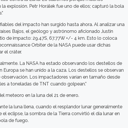
a explosión. Petr Horálek fue uno de ellos; capturó la bola
.”
iables del impacto han surgido hasta ahora. Al analizar una
Países Bajos, el geólogo y astrónomo aficionado Justin
tio de impacto: 29.47S, 67.77W +/- 4 km. Esto lo coloca
 Reconnaissance Orbiter de la NASA puede usar dichas
 el cráter.
eralmente. La NASA ha estado observando los destellos de
 Europa se han unido a la caza. Los destellos se observan
 observación. Los impactadores varían en tamaño desde
uales a toneladas de TNT cuando golpean.”
l meteoro en la luna del 21 de enero.
nte la luna llena, cuando el resplandor lunar generalmente
el eclipse, la sombra de la Tierra convirtió el día lunar en
bola de fuego.