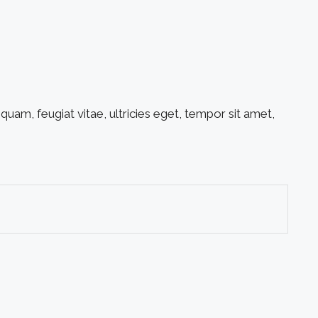
uam, feugiat vitae, ultricies eget, tempor sit amet,
Este