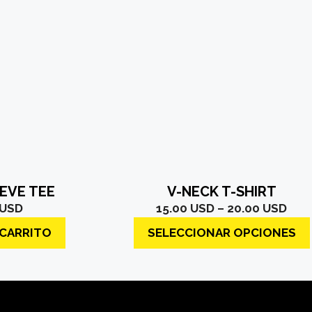
producto
tiene
múltiples
variantes.
Las
opciones
se
pueden
elegir
en
la
EVE TEE
V-NECK T-SHIRT
página
Pric
USD
15.00
USD
–
20.00
USD
de
rang
producto
 CARRITO
SELECCIONAR OPCIONES
15.
thr
20.