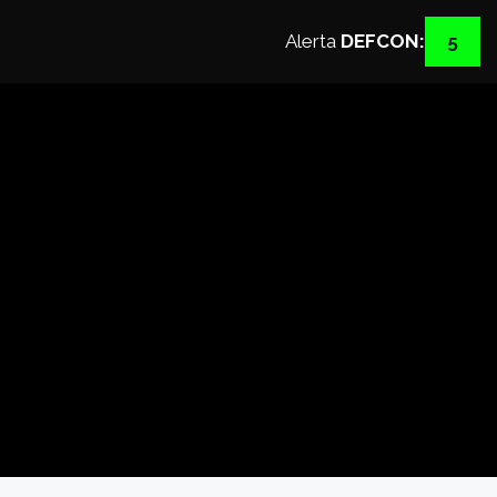
Saltar
al
Alerta
DEFCON:
5
contenido