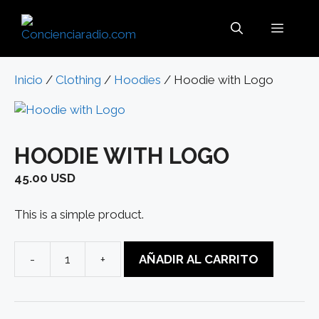
Saltar
al
MENÚ
contenido
Inicio
/
Clothing
/
Hoodies
/ Hoodie with Logo
HOODIE WITH LOGO
45.00
USD
This is a simple product.
-
+
AÑADIR AL CARRITO
Hoodie
with
Logo