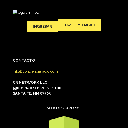
pueden
elegir
en
la
HAZTE MIEMBRO
INGRESAR
página
de
producto
CONTACTO
info@concienciaradio.com
CR NETWORK LLC
530-B HARKLE RD STE 100
SANTA FE, NM 87505
SITIO SEGURO SSL