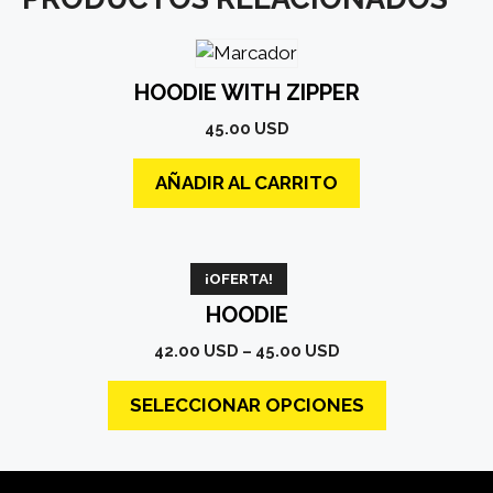
HOODIE WITH ZIPPER
45.00
USD
AÑADIR AL CARRITO
Este
¡OFERTA!
producto
HOODIE
tiene
Price
42.00
USD
–
45.00
USD
múltiples
range:
variantes.
42.00 USD
SELECCIONAR OPCIONES
Las
through
opciones
45.00 USD
se