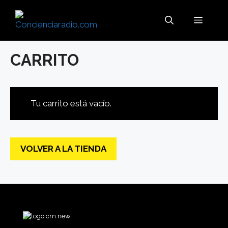
Saltar
al
MENÚ
contenido
CARRITO
Tu carrito está vacío.
VOLVER A LA TIENDA